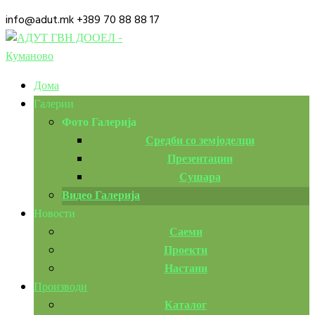
info@adut.mk
+389 70 88 88 17
Facebook
Instagram
Дома
Profile
Profile
Галерии
Фото Галерија
Средби со земјоделци
Презентации
Сушара
Видео Галерија
Новости
Саеми
Проекти
Настани
Производи
Каталог