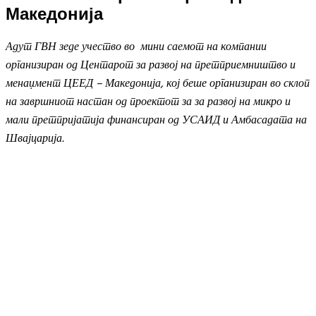
Македонија
Адут ГВН зеде учество во мини саемот на компании
организиран од Центарот за развој на претприемништво и
менаџмент ЦЕЕД – Македонија, кој беше организиран во склоп
на завршниот настан од проектот за за развој на микро и
мали претпријатија финансиран од УСАИД и Амбасадата на
Швајцарија.