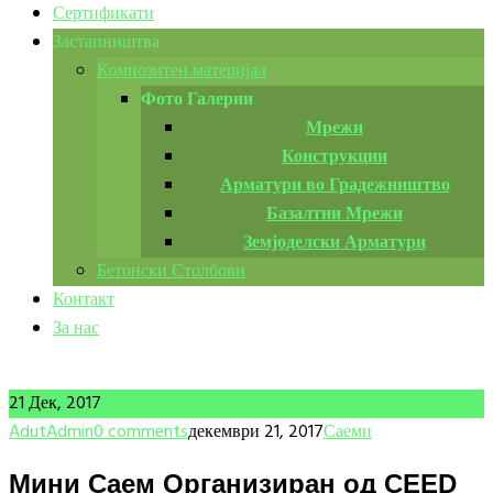
Сертификати
Застапништва
Композитен материјал
Фото Галерии
Мрежи
Конструкции
Арматури во Градежништво
Базалтни Мрежи
Земјоделски Арматури
Бетонски Столбови
Контакт
За нас
21 Дек, 2017
AdutAdmin
0 comments
декември 21, 2017
Саеми
Мини Саем Организиран од CEED